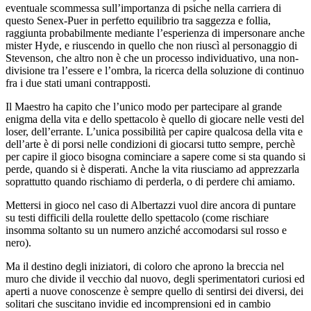
eventuale scommessa sull’importanza di psiche nella carriera di
questo Senex-Puer in perfetto equilibrio tra saggezza e follia,
raggiunta probabilmente mediante l’esperienza di impersonare anche
mister Hyde, e riuscendo in quello che non riuscì al personaggio di
Stevenson, che altro non è che un processo individuativo, una non-
divisione tra l’essere e l’ombra, la ricerca della soluzione di continuo
fra i due stati umani contrapposti.
Il Maestro ha capito che l’unico modo per partecipare al grande
enigma della vita e dello spettacolo è quello di giocare nelle vesti del
loser, dell’errante. L’unica possibilità per capire qualcosa della vita e
dell’arte è di porsi nelle condizioni di giocarsi tutto sempre, perchè
per capire il gioco bisogna cominciare a sapere come si sta quando si
perde, quando si è disperati. Anche la vita riusciamo ad apprezzarla
soprattutto quando rischiamo di perderla, o di perdere chi amiamo.
Mettersi in gioco nel caso di Albertazzi vuol dire ancora di puntare
su testi difficili della roulette dello spettacolo (come rischiare
insomma soltanto su un numero anziché accomodarsi sul rosso e
nero).
Ma il destino degli iniziatori, di coloro che aprono la breccia nel
muro che divide il vecchio dal nuovo, degli sperimentatori curiosi ed
aperti a nuove conoscenze è sempre quello di sentirsi dei diversi, dei
solitari che suscitano invidie ed incomprensioni ed in cambio