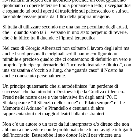
quotidiano di opere letterarie fino a portarsele a letto, risvegliandosi
e sognando ad occhi aperti di trasferirle sul palcoscenico o sul set,
facendole passare prima dal filtro della propria imagerie.
Si tratta di utilizzare secondo me una trance peculiare degli artisti,
che – quando sono tali – versano in uno stato perpetuo di reverie,
che è in bilico tra il duende e l’ipnosi terapeutica.
Nel caso di Giorgio Albertazzi non soltanto il lavoro degli altri ma
anche i suoi personali e originali scritti hanno configurato un
mirabile e prezioso quadro che ci consentono di definirlo un vero e
proprio “principe quaternario dell’inconscio teatrale e filmico”, con
una strizzatina d’occhio a Jung, che “guarda caso” il Nostro ha
anche conosciuto personalmente.
Un principe quaternario che si autodefinisce “un perdente di
successo” che ha introdotto Dostoevskij e la Gradiva di Jensen-
Freud nelle nostre case e vite televisive fin dagli anni ’70. E
Shakespeare e “Il Silenzio delle sirene” e “Pilato sempre” e “Le
Memorie di Adriano” e Pirandello e centinaia di altre
rappresentazioni nei maggiori teatri italiani e stranieri.
Non c’è un autore o un testo da lui interpretato e/o diretto che non
abbiano a che vedere con le problematiche e le meraviglie intriganti
dell’inconscio. Basterebbe il suo dottor Jekyll per vincere una