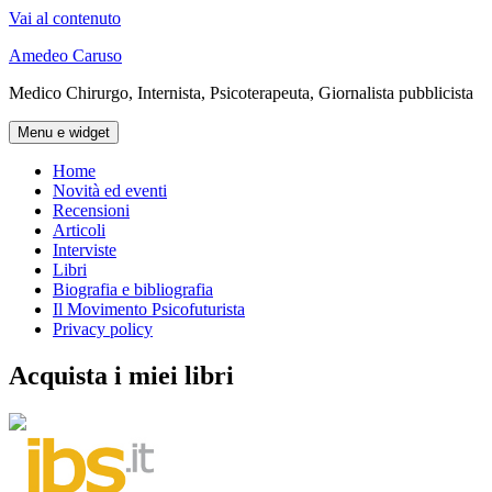
Vai al contenuto
Amedeo Caruso
Medico Chirurgo, Internista, Psicoterapeuta, Giornalista pubblicista
Menu e widget
Home
Novità ed eventi
Recensioni
Articoli
Interviste
Libri
Biografia e bibliografia
Il Movimento Psicofuturista
Privacy policy
Acquista i miei libri