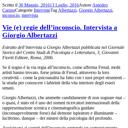
Scritto il
30 Maggio, 2016
13 Luglio, 2016
Autore
Amedeo
Caruso
Categorie
Interviste
Tag
Albertazzi
,
Giorgio Albertazzi
,
inconscio
,
intervista
Vie (e) regie dell’inconscio. Intervista a
Giorgio Albertazzi
Estratto dell’intervista a Giorgio Albertazzi pubblicata nel Giornale
Storico del Centro Studi di Psicologia e Letteratura, 3, Giovanni
Fioriti Editore, Roma, 2006.
Se il sogno è la via regia all’inconscio, come afferma Freud, molti
artisti hanno trovato, forse prima di Freud, attraverso la loro
creatività – come la psicoanalisi ha fatto con i suoi propri strumenti –
la strada per conoscere i labirinti della vita interiore degli esseri
umani.
Giorgio Albertazzi, che ammette candidamente di non sognare mai –
o quasi, è stato ed è uno dei sommi ricercatori internazionali della
rappresentazione scenica e cinematografica guidato
(inconsapevolmente forse) dal demone ispiratore e illuminante –
luciferino, dunque – dei misteri della psicologia del profondo.
Avvicinarsi ai segreti dell’inconscio pretende un corteggiamento