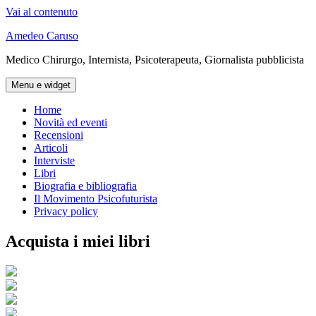
Vai al contenuto
Amedeo Caruso
Medico Chirurgo, Internista, Psicoterapeuta, Giornalista pubblicista
Menu e widget
Home
Novità ed eventi
Recensioni
Articoli
Interviste
Libri
Biografia e bibliografia
Il Movimento Psicofuturista
Privacy policy
Acquista i miei libri