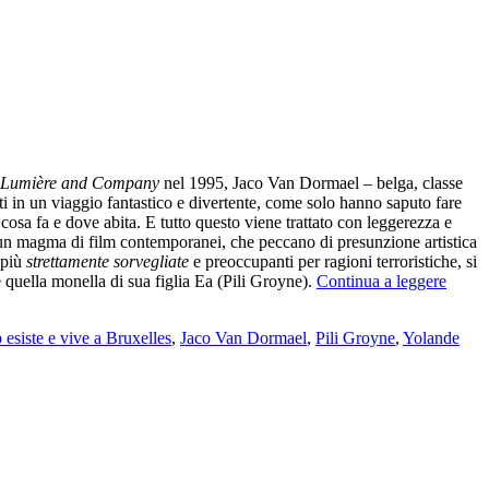
Lumière and Company
nel 1995, Jaco Van Dormael – belga, classe
tati in un viaggio fantastico e divertente, come solo hanno saputo fare
cosa fa e dove abita. E tutto questo viene trattato con leggerezza e
a un magma di film contemporanei, che peccano di presunzione artistica
 più
strettamente sorvegliate
e preoccupanti per ragioni terroristiche, si
 quella monella di sua figlia Ea (Pili Groyne).
Continua a leggere
 esiste e vive a Bruxelles
,
Jaco Van Dormael
,
Pili Groyne
,
Yolande