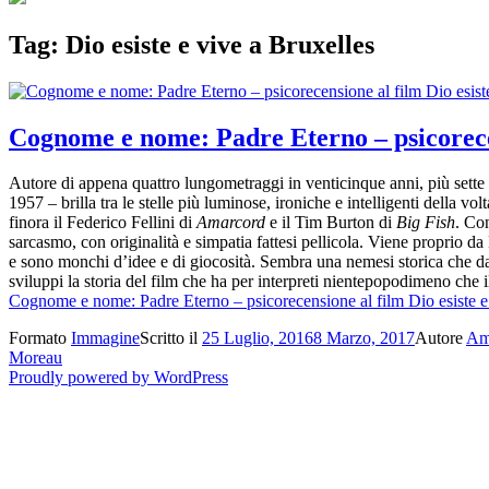
Tag:
Dio esiste e vive a Bruxelles
Cognome e nome: Padre Eterno – psicorecens
Autore di appena quattro lungometraggi in venticinque anni, più sette c
1957 – brilla tra le stelle più luminose, ironiche e intelligenti della 
finora il Federico Fellini di
Amarcord
e il Tim Burton di
Big Fish
. Con
sarcasmo, con originalità e simpatia fattesi pellicola. Viene proprio 
e sono monchi d’idee e di giocosità. Sembra una nemesi storica che dall
sviluppi la storia del film che ha per interpreti nientepopodimeno ch
Cognome e nome: Padre Eterno – psicorecensione al film Dio esiste e
Formato
Immagine
Scritto il
25 Luglio, 2016
8 Marzo, 2017
Autore
Am
Moreau
Proudly powered by WordPress