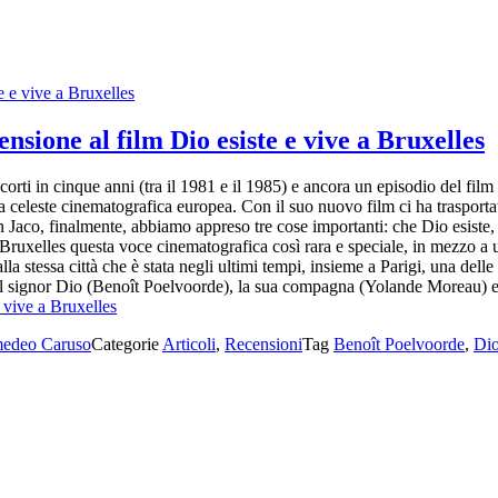
ione al film Dio esiste e vive a Bruxelles
orti in cinque anni (tra il 1981 e il 1985) e ancora un episodio del film
volta celeste cinematografica europea. Con il suo nuovo film ci ha traspor
 Jaco, finalmente, abbiamo appreso tre cose importanti: che Dio esiste, 
da Bruxelles questa voce cinematografica così rara e speciale, in mezzo 
a stessa città che è stata negli ultimi tempi, insieme a Parigi, una delle
e il signor Dio (Benoît Poelvoorde), la sua compagna (Yolande Moreau) e
 vive a Bruxelles
edeo Caruso
Categorie
Articoli
,
Recensioni
Tag
Benoît Poelvoorde
,
Dio