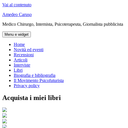
Vai al contenuto
Amedeo Caruso
Medico Chirurgo, Internista, Psicoterapeuta, Giornalista pubblicista
Menu e widget
Home
Novità ed eventi
Recensioni
Articoli
Interviste
Libri
Biografia e bibliografia
Il Movimento Psicofuturista
Privacy policy
Acquista i miei libri