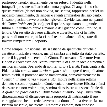
purtroppo negato, sicuramente per un refuso, l’identità nella
fotografia presente nell’articolo a tutta pagina. Ci auguriamo che
questa rettifica (da noi non dovuta, ma sentita) rappresenti per lei un
modesto risarcimento, da sinceri e attenti ammiratori del suo canto.
Ci sono piaciuti davvero anche i giovani Davide Luciano nei panni
del
Conte Robinson
(basso), per il quale sospettiamo un grande
futuro e l’altrettanto bravo Emanuele d’Aguanno come
Paolino
, il
tenore. Un sestetto davvero affiatato e divertito, che ci ha fatto
pensare di non voler più lasciare il teatro o almeno di sperare di
imitare l’imperatore Leopoldo.
Come sempre lo psicoanalista si astiene da specifiche critiche di
carattere musicale e vocale, ma gli sembra che tutto sia stato perfetto,
come il leggendario cerchio di Giotto. Ha trovato il Direttore Ivor
Bolton e l’orchestra del Teatro Petruzzelli di Bari in ideale sintonia e
magica armonia. Sperando di non far torto a Bertati, l’aria cantata da
Fidalma
Ma con un marito via meglio si sta
, in questi tempi di atroci
femminicidi, si potrebbe anche trasformarla, convenientemente in
“
Senza” un marito via meglio si sta
. Inoltre nella scena settima
dell’atto secondo, quando il Conte tenta di convincere Elisetta a farsi
detestare e a non volerlo più, sembra di assistere alla scena finale di
A qualcuno piace caldo
di Billy Wilder, quando Tony Curtis tenta
disperatamente di dissuadere nella proposta di matrimonio il suo
corteggiatore che lo crede davvero una donna, fino a rivelare la sua
identità maschile, ma niente! L’amore è l’amore, non conosce