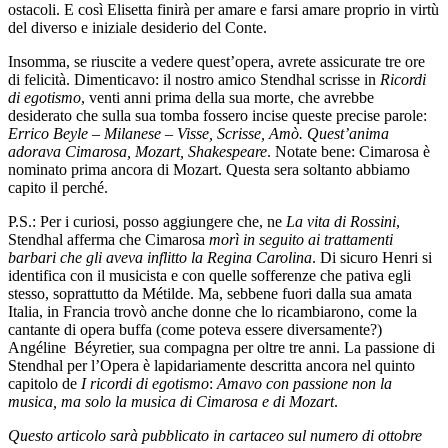
ostacoli. E così Elisetta finirà per amare e farsi amare proprio in virtù
del diverso e iniziale desiderio del Conte.
Insomma, se riuscite a vedere quest’opera, avrete assicurate tre ore
di felicità. Dimenticavo: il nostro amico Stendhal scrisse in
Ricordi
di egotismo
, venti anni prima della sua morte, che avrebbe
desiderato che sulla sua tomba fossero incise queste precise parole:
Errico Beyle – Milanese – Visse, Scrisse, Amò. Quest’anima
adorava Cimarosa, Mozart, Shakespeare
. Notate bene: Cimarosa è
nominato prima ancora di Mozart. Questa sera soltanto abbiamo
capito il perché.
P.S.: Per i curiosi, posso aggiungere che, ne
La vita di Rossini
,
Stendhal afferma che Cimarosa
morì in seguito ai trattamenti
barbari che gli aveva inflitto la Regina Carolina
. Di sicuro Henri si
identifica con il musicista e con quelle sofferenze che pativa egli
stesso, soprattutto da Métilde. Ma, sebbene fuori dalla sua amata
Italia, in Francia trovò anche donne che lo ricambiarono, come la
cantante di opera buffa (come poteva essere diversamente?)
Angéline Béyretier, sua compagna per oltre tre anni. La passione di
Stendhal per l’Opera è lapidariamente descritta ancora nel quinto
capitolo de
I ricordi di egotismo
:
Amavo con passione non la
musica, ma solo la musica di Cimarosa e di Mozart
.
Questo articolo sarà pubblicato in cartaceo sul numero di ottobre