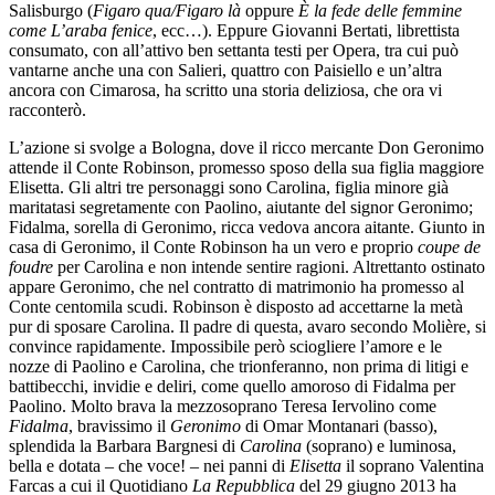
Salisburgo (
Figaro qua/Figaro là
oppure
È la fede delle femmine
come
L’araba fenice
, ecc…). Eppure Giovanni Bertati, librettista
consumato, con all’attivo ben settanta testi per Opera, tra cui può
vantarne anche una con Salieri, quattro con Paisiello e un’altra
ancora con Cimarosa, ha scritto una storia deliziosa, che ora vi
racconterò.
L’azione si svolge a Bologna, dove il ricco mercante Don Geronimo
attende il Conte Robinson, promesso sposo della sua figlia maggiore
Elisetta. Gli altri tre personaggi sono Carolina, figlia minore già
maritatasi segretamente con Paolino, aiutante del signor Geronimo;
Fidalma, sorella di Geronimo, ricca vedova ancora aitante. Giunto in
casa di Geronimo, il Conte Robinson ha un vero e proprio
coupe de
foudre
per Carolina e non intende sentire ragioni. Altrettanto ostinato
appare Geronimo, che nel contratto di matrimonio ha promesso al
Conte centomila scudi. Robinson è disposto ad accettarne la metà
pur di sposare Carolina. Il padre di questa, avaro secondo Molière, si
convince rapidamente. Impossibile però sciogliere l’amore e le
nozze di Paolino e Carolina, che trionferanno, non prima di litigi e
battibecchi, invidie e deliri, come quello amoroso di Fidalma per
Paolino. Molto brava la mezzosoprano Teresa Iervolino come
Fidalma
, bravissimo il
Geronimo
di Omar Montanari (basso),
splendida la Barbara Bargnesi di
Carolina
(soprano) e luminosa,
bella e dotata – che voce! – nei panni di
Elisetta
il soprano Valentina
Farcas a cui il Quotidiano
La Repubblica
del 29 giugno 2013 ha