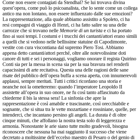
Come non essere contagiati da Stendhal? Se lui trovava divina
quest’opera, come può lo psicoanalista, che lo sente come un collega
antico ma non lontano, non essere influenzato dalle sue emozioni?
La rappresentazione, alla quale abbiamo assistito a Spoleto, ci ha
resi compagni di viaggio di Henri, ci ha fatto salire su una delle
carrozze che si trovano nelle
Memorie di un turista
e ci ha portato
fino ai suoi tempi. I costumi e i trucchi dei cantanti/attori erano simili
a quelli che si vedono nelle bellissime statuine di Capodimonte,
vestite con cura viscontiana dal supremo Piero Tosi. Abbiamo
appena detto cantanti/attori perché, oltre alle notevolissime doti
canore di tutti e sei i personaggi, vogliamo onorare il regista Quirino
Conti sia per la messa in scena sia per la sua bravura nel renderli
capacissimi di arte recitativa. Questa una delle ragioni delle sane
risate del pubblico dell’opera buffa a scena aperta, con innumerevoli
applausi, sempre meritati. Tutti i critici ricordano una storia e
neanche noi la ometteremo: quando l’imperatore Leopoldo II
assistette all’opera in suo onore, ne fu così tanto affascinato da
chiederne il bis la stessa sera! La sinfonia che apre la
rappresentazione è così amabile e trascinante, così orecchiabile e
sognante, che si situa tra le vette mozartiane e rossiniane, quelle, per
intenderci, che incantano persino gli angeli. La durata è di oltre
cinque minuti, che affollano la nostra testa solo di leggerezza e
armonia. Nonostante le arie siano tutte molto gradevoli, bisogna
riconoscere che nessuna ha mai raggiunto il successo che viene
decretato a moltissime dell’eccelso maestro di Pesaro o del genio di