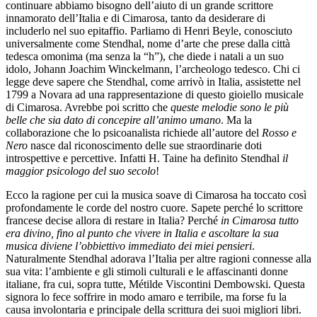
continuare abbiamo bisogno dell’aiuto di un grande scrittore
innamorato dell’Italia e di Cimarosa, tanto da desiderare di
includerlo nel suo epitaffio. Parliamo di Henri Beyle, conosciuto
universalmente come Stendhal, nome d’arte che prese dalla città
tedesca omonima (ma senza la “h”), che diede i natali a un suo
idolo, Johann Joachim Winckelmann, l’archeologo tedesco. Chi ci
legge deve sapere che Stendhal, come arrivò in Italia, assistette nel
1799 a Novara ad una rappresentazione di questo gioiello musicale
di Cimarosa. Avrebbe poi scritto che
queste melodie sono le più
belle che sia dato di concepire all’animo umano
. Ma la
collaborazione che lo psicoanalista richiede all’autore del
Rosso e
Nero
nasce dal riconoscimento delle sue straordinarie doti
introspettive e percettive. Infatti H. Taine ha definito Stendhal
il
maggior psicologo del suo secolo
!
Ecco la ragione per cui la musica soave di Cimarosa ha toccato così
profondamente le corde del nostro cuore. Sapete perché lo scrittore
francese decise allora di restare in Italia? Perché
in Cimarosa tutto
era divino, fino al punto che vivere in Italia e ascoltare la sua
musica diviene l’obbiettivo immediato dei miei pensieri
.
Naturalmente Stendhal adorava l’Italia per altre ragioni connesse alla
sua vita: l’ambiente e gli stimoli culturali e le affascinanti donne
italiane, fra cui, sopra tutte, Métilde Viscontini Dembowski. Questa
signora lo fece soffrire in modo amaro e terribile, ma forse fu la
causa involontaria e principale della scrittura dei suoi migliori libri.