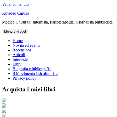
Vai al contenuto
Amedeo Caruso
Medico Chirurgo, Internista, Psicoterapeuta, Giornalista pubblicista
Menu e widget
Home
Novità ed eventi
Recensioni
Articoli
Interviste
Libri
Biografia e bibliografia
Il Movimento Psicofuturista
Privacy policy
Acquista i miei libri