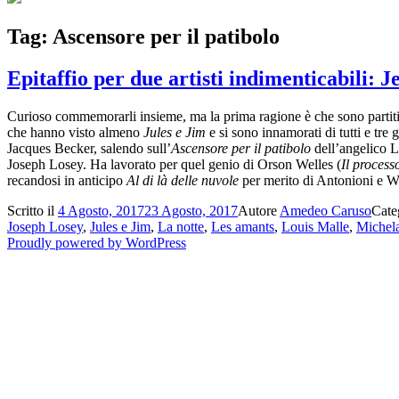
Tag:
Ascensore per il patibolo
Epitaffio per due artisti indimenticabili
Curioso commemorarli insieme, ma la prima ragione è che sono partiti q
che hanno visto almeno
Jules e Jim
e si sono innamorati di tutti e tre
Jacques Becker, salendo sull’
Ascensore per il patibolo
dell’angelico L
Joseph Losey. Ha lavorato per quel genio di Orson Welles (
Il process
recandosi in anticipo
Al di là delle nuvole
per merito di Antonioni e 
Scritto il
4 Agosto, 2017
23 Agosto, 2017
Autore
Amedeo Caruso
Cate
Joseph Losey
,
Jules e Jim
,
La notte
,
Les amants
,
Louis Malle
,
Michel
Proudly powered by WordPress