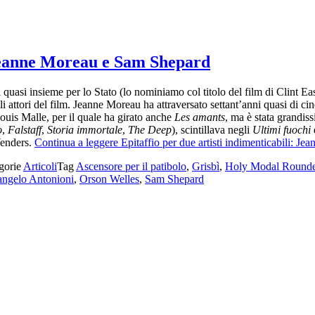
: Jeanne Moreau e Sam Shepard
uasi insieme per lo Stato (lo nominiamo col titolo del film di Clint Ea
 gli attori del film. Jeanne Moreau ha attraversato settant’anni quasi d
ouis Malle, per il quale ha girato anche
Les amants
, ma è stata grandis
o
,
Falstaff
,
Storia immortale
,
The Deep
), scintillava negli
Ultimi fuochi
Wenders.
Continua a leggere
Epitaffio per due artisti indimenticabili: 
gorie
Articoli
Tag
Ascensore per il patibolo
,
Grisbì
,
Holy Modal Rounde
angelo Antonioni
,
Orson Welles
,
Sam Shepard