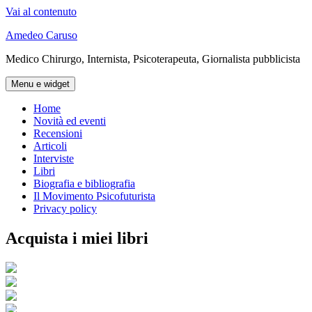
Vai al contenuto
Amedeo Caruso
Medico Chirurgo, Internista, Psicoterapeuta, Giornalista pubblicista
Menu e widget
Home
Novità ed eventi
Recensioni
Articoli
Interviste
Libri
Biografia e bibliografia
Il Movimento Psicofuturista
Privacy policy
Acquista i miei libri