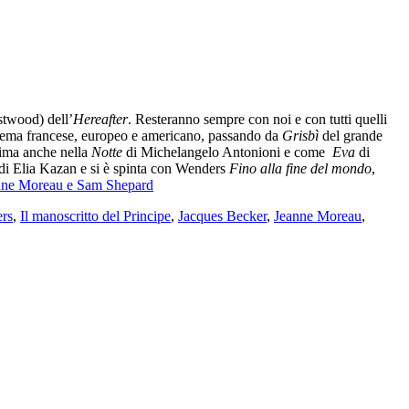
stwood) dell’
Hereafter
. Resteranno sempre con noi e con tutti quelli
i cinema francese, europeo e americano, passando da
Grisbì
del grande
sima anche nella
Notte
di Michelangelo Antonioni e come
Eva
di
di Elia Kazan e si è spinta con Wenders
Fino alla fine del mondo
,
Jeanne Moreau e Sam Shepard
rs
,
Il manoscritto del Principe
,
Jacques Becker
,
Jeanne Moreau
,